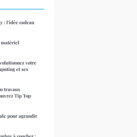
 : l'idée cadeau
 matériel
volutionnez votre
mputing et ses
en travaux
ouvrez Tip Top
éale pour agrandir
ambre à coucher :