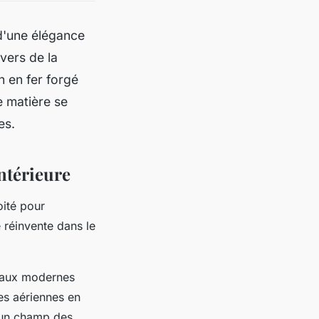
d'une élégance
vers de la
 en fer forgé
e matière se
es.
intérieure
oité pour
 réinvente dans le
riaux modernes
es aériennes en
 un champ des