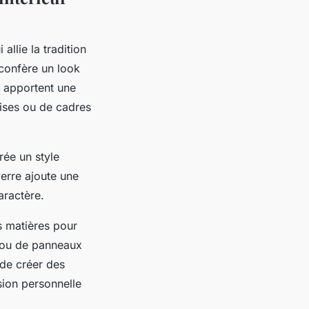
 allie la tradition
confère un look
t apportent une
aises ou de cadres
rée un style
verre ajoute une
aractère.
s matières pour
s ou de panneaux
i de créer des
ssion personnelle