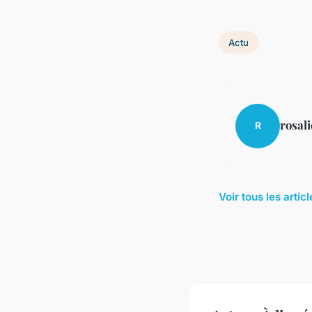
Actu
rosali
R
Voir tous les artic