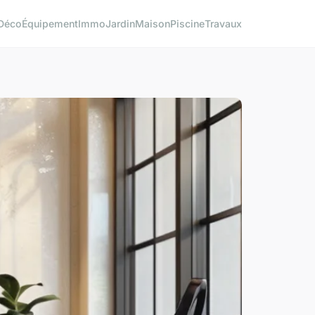
Déco
Équipement
Immo
Jardin
Maison
Piscine
Travaux