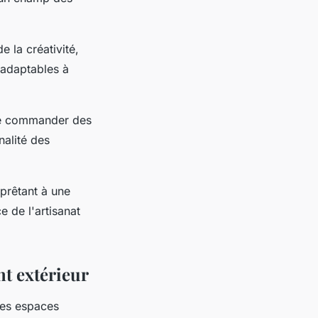
e la créativité,
 adaptables à
 de commander des
nalité des
 prêtant à une
e de l'artisanat
nt extérieur
 les espaces