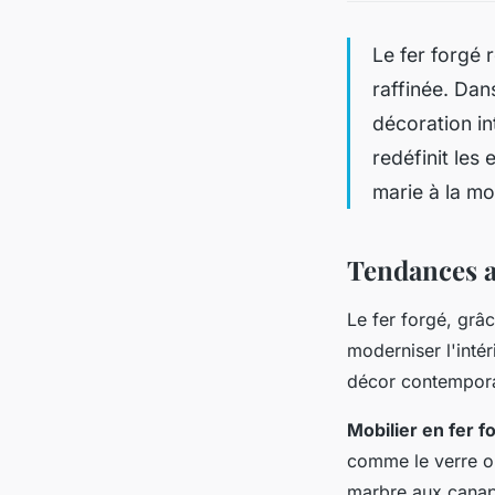
Le fer forgé
raffinée. Dan
décoration i
redéfinit les
marie à la mo
Tendances ac
Le fer forgé, grâc
moderniser l'inté
décor contempora
Mobilier en fer 
comme le verre ou
marbre aux canapé