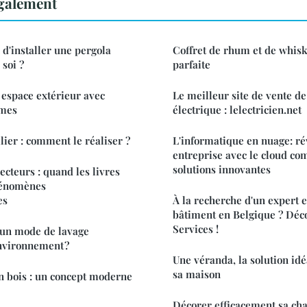
également
 d'installer une pergola
Coffret de rhum et de whisky
 soi ?
parfaite
espace extérieur avec
Le meilleur site de vente de
îmes
électrique : lelectricien.net
ier : comment le réaliser ?
L'informatique en nuage: ré
entreprise avec le cloud co
solutions innovantes
ecteurs : quand les livres
hénomènes
es
À la recherche d'un expert 
bâtiment en Belgique ? Déc
Services !
un mode de lavage
nvironnement ?
Une véranda, la solution id
sa maison
en bois : un concept moderne
Décorer efficacement sa ch