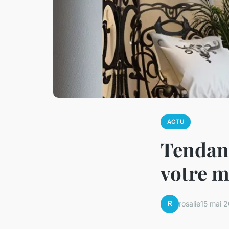
ACTU
Tendanc
votre 
R
rosalie
15 mai 