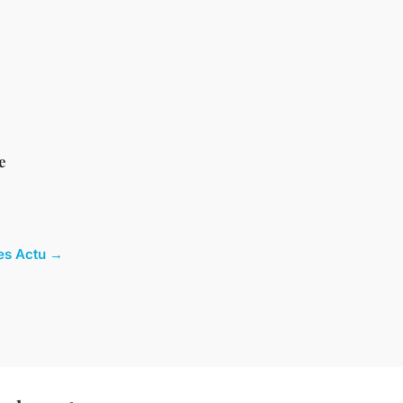
e
les Actu →