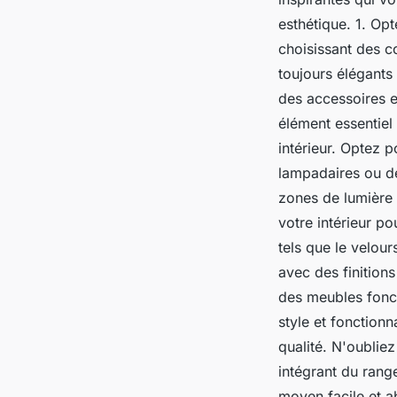
esthétique. 1. Op
choisissant des co
toujours élégants
des accessoires et
élément essentiel
intérieur. Optez 
lampadaires ou de
zones de lumière 
votre intérieur po
tels que le velour
avec des finition
des meubles fonct
style et fonction
qualité. N'oublie
intégrant du rang
moyen facile et a