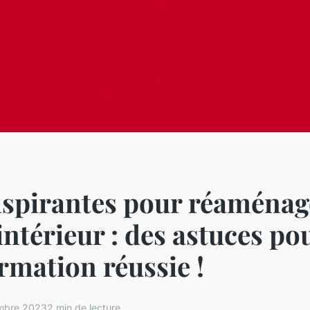
nspirantes pour réaménag
intérieur : des astuces po
rmation réussie !
mbre 2023
2 min de lecture