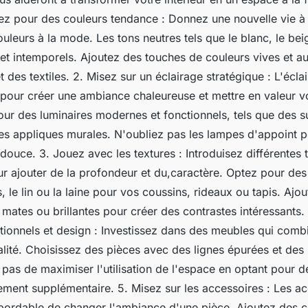
tez pour des couleurs tendance : Donnez une nouvelle vie à
uleurs à la mode. Les tons neutres tels que le blanc, le beig
 et intemporels. Ajoutez des touches de couleurs vives et 
 des textiles. 2. Misez sur un éclairage stratégique : L'écla
 pour créer une ambiance chaleureuse et mettre en valeur v
pour des luminaires modernes et fonctionnels, tels que des 
s appliques murales. N'oubliez pas les lampes d'appoint p
douce. 3. Jouez avec les textures : Introduisez différentes 
ur ajouter de la profondeur et du,caractère. Optez pour des 
s, le lin ou la laine pour vos coussins, rideaux ou tapis. Aj
s mates ou brillantes pour créer des contrastes intéressants.
ionnels et design : Investissez dans des meubles qui combin
nalité. Choisissez des pièces avec des lignes épurées et des
z pas de maximiser l'utilisation de l'espace en optant pour 
ement supplémentaire. 5. Misez sur les accessoires : Les ac
bordable de changer l'ambiance d'une pièce. Ajoutez des c