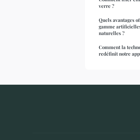
verre ?
Quels avantages of
gamme artificielle
naturelles ?
Comment la techno
redéfinit notre app