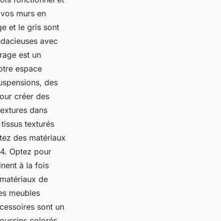
 vos murs en
e et le gris sont
audacieuses avec
irage est un
otre espace
suspensions, des
our créer des
textures dans
tissus texturés
outez des matériaux
 4. Optez pour
ent à la fois
 matériaux de
des meubles
cessoires sont un
oussins colorés,