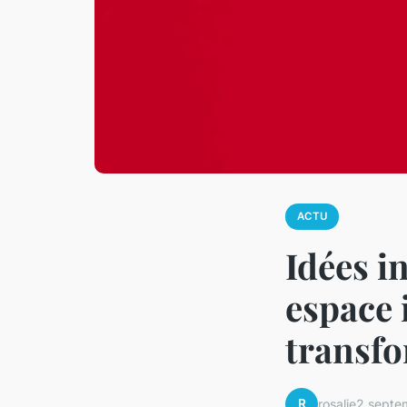
ACTU
Idées i
espace 
transfo
R
rosalie
2 septe