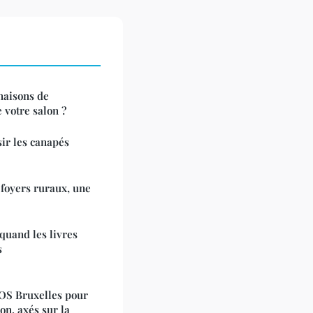
naisons de
 votre salon ?
ir les canapés
 foyers ruraux, une
quand les livres
s
SOS Bruxelles pour
ion, axés sur la