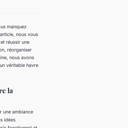
vous manquez
article, nous vous
et réussir une
on, réorganiser
ine, nous avons
un véritable havre
e la
éer une ambiance
es idées
ois fonctionnel et