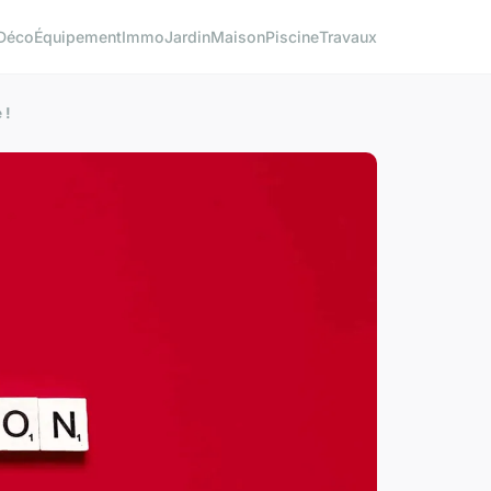
Déco
Équipement
Immo
Jardin
Maison
Piscine
Travaux
 !