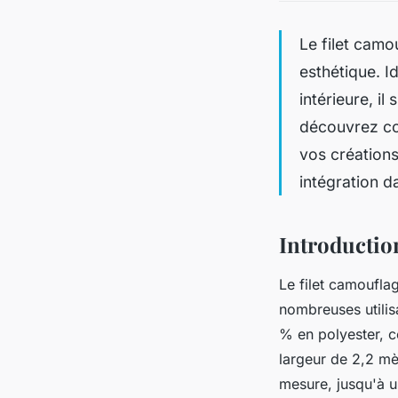
Le filet camo
esthétique. I
intérieure, i
découvrez co
vos créations
intégration d
Introduction
Le filet camoufla
nombreuses utilis
% en polyester, ce
largeur de 2,2 mèt
mesure, jusqu'à u