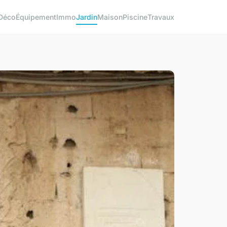
Déco
Équipement
Immo
Jardin
Maison
Piscine
Travaux