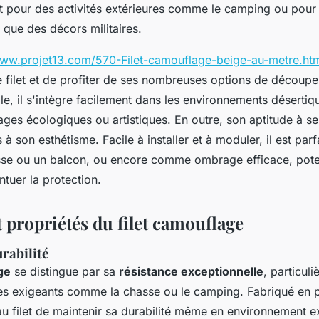
it pour des activités extérieures comme le camping ou pour
s que des décors militaires.
www.projet13.com/570-Filet-camouflage-beige-au-metre.ht
filet et de profiter de ses nombreuses options de découpe
le, il s'intègre facilement dans les environnements désertiqu
ages écologiques ou artistiques. En outre, son aptitude à se
s à son esthétisme. Facile à installer et à moduler, il est pa
asse ou un balcon, ou encore comme ombrage efficace, pote
tuer la protection.
 propriétés du filet camouflage
urabilité
ge
se distingue par sa
résistance exceptionnelle
, particul
es exigeants comme la chasse ou le camping. Fabriqué en p
u filet de maintenir sa durabilité même en environnement ext