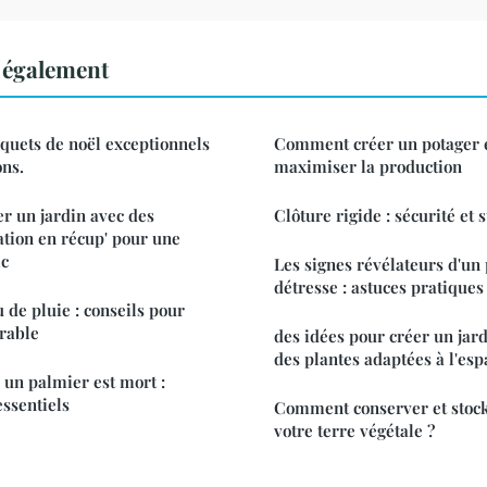
e également
quets de noël exceptionnels
Comment créer un potager 
ons.
maximiser la production
er un jardin avec des
Clôture rigide : sécurité et 
tion en récup' pour une
ic
Les signes révélateurs d'un
détresse : astuces pratiques
 de pluie : conseils pour
urable
des idées pour créer un jard
des plantes adaptées à l'esp
un palmier est mort :
essentiels
Comment conserver et stock
votre terre végétale ?