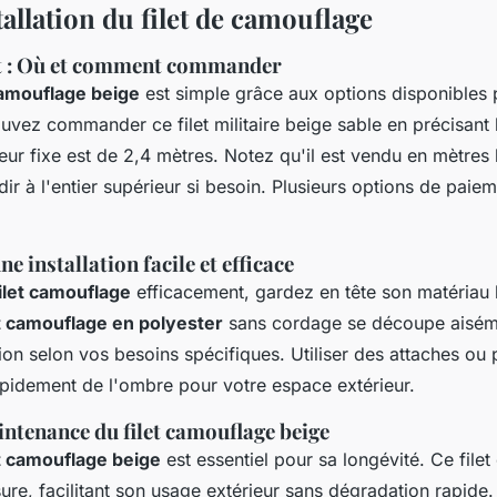
tallation du filet de camouflage
t : Où et comment commander
camouflage beige
est simple grâce aux options disponibles
uvez commander ce filet militaire beige sable en précisant 
geur fixe est de 2,4 mètres. Notez qu'il est vendu en mètres l
ir à l'entier supérieur si besoin. Plusieurs options de paieme
e installation facile et efficace
ilet camouflage
efficacement, gardez en tête son matériau 
et camouflage en polyester
sans cordage se découpe aisém
on selon vos besoins spécifiques. Utiliser des attaches ou p
rapidement de l'ombre pour votre espace extérieur.
intenance du filet camouflage beige
et camouflage beige
est essentiel pour sa longévité. Ce filet 
sure, facilitant son usage extérieur sans dégradation rapide