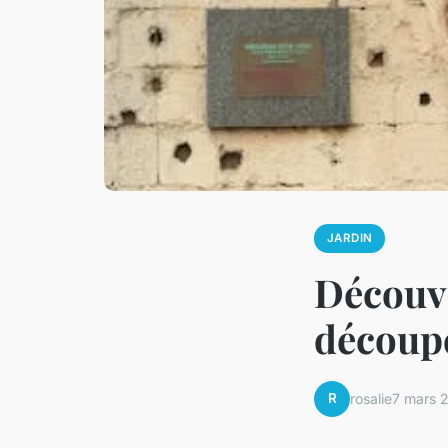
JARDIN
Découvr
découpe
R
rosalie
7 mars 