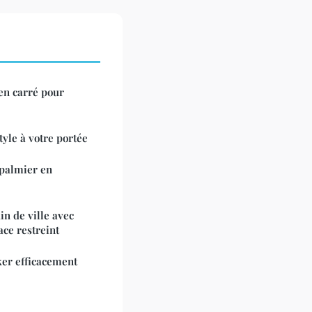
en carré pour
style à votre portée
 palmier en
in de ville avec
ace restreint
er efficacement