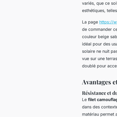
variés, que ce so
esthétiques, telle
La page
https://
de commander ce 
couleur beige sab
idéal pour des us
solaire ne nuit pa
vue sur une terr
doublé pour accen
Avantages et
Résistance et d
Le
filet camoufla
dans des context
matériau permet a