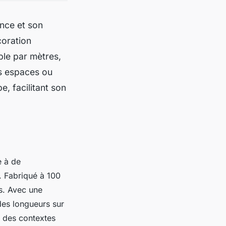
ence et son
coration
ble par mètres,
os espaces ou
e, facilitant son
e à de
. Fabriqué à 100
es. Avec une
 des longueurs sur
s des contextes