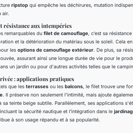
cture
ripstop
qui empêche les déchirures, mutation indispen
 air.
t résistance aux intempéries
és remarquables du
filet de camouflage
, c’est sa résistanc
ration et la détérioration du matériau sous le soleil. Cela en 
pour les
options de camouflage extérieur
. De plus, sa rés
rouvée, assurant ainsi une longue durée de vie pour le produ
 dans un jardin ou pour d'autres activités telles que le campi
privée : applications pratiques
tels que les
terrasses
ou les
balcons
, le filet trouve une f
ue
. Il préserve non seulement l'intimité, mais ajoute égalem
 sa teinte beige subtile. Parallèlement, ses applications s'
ncluant la sécurité nautique et l’intégration dans le
jardina
ibue à son usage répandu et à sa popularité.