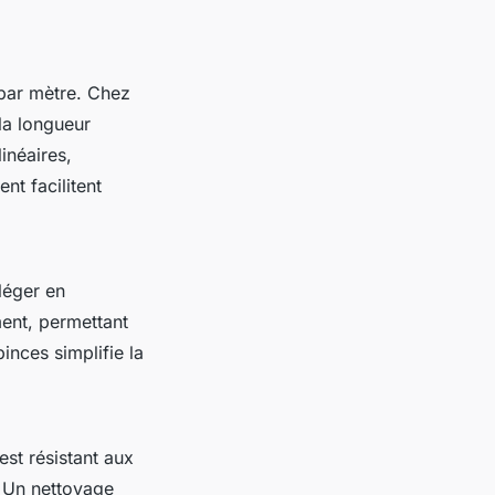
 par mètre. Chez
la longueur
inéaires,
nt facilitent
léger en
ent, permettant
inces simplifie la
est résistant aux
. Un nettoyage