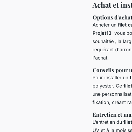
Achat et ins
Options d'acha
Acheter un
filet 
Projet13
, vous po
souhaitée ; la lar
requérant d'arrond
l'achat.
Conseils pour un
Pour installer un
f
polyester. Ce
fil
une personnalisati
fixation, créant 
Entretien et ma
L’entretien du
fil
UV et à la moisis