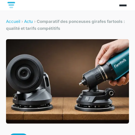
Accueil
›
Actu
›
Comparatif des ponceuses girafes fartools :
qualité et tarifs compétitifs