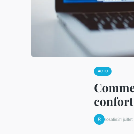
ACTU
Comment
confort
R
rosalie
31 juille