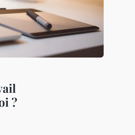
ail
oi ?