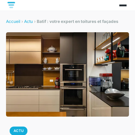
Accueil
›
Actu
›
Batif : votre expert en toitures et façades
ACTU