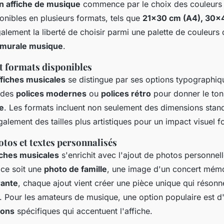
n affiche de musique
commence par le choix des couleurs et
ponibles en plusieurs formats, tels que
21x30 cm (A4), 30x
alement la liberté de choisir parmi une palette de couleur
 murale musique
.
t formats disponibles
ffiches musicales
se distingue par ses options typographiq
 des
polices modernes
ou
polices rétro
pour donner le ton
ve
. Les formats incluent non seulement des dimensions sta
lement des tailles plus artistiques pour un impact visuel fo
otos et textes personnalisés
iches musicales
s'enrichit avec l'ajout de photos personnel
 ce soit une
photo de famille
, une image d'un concert mém
rante
, chaque ajout vient créer une pièce unique qui résonn
 Pour les amateurs de musique, une option populaire est d'
sons
spécifiques qui accentuent l'affiche.