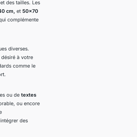
 des tailles. Les
40 cm,
et
50x70
s qui complémente
ues diverses.
 désiré à votre
ndards comme le
rt.
les ou de
textes
orable, ou encore
e
intégrer des