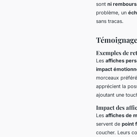
sont
ni rembours
problème, un
éch
sans tracas.
Témoignages 
Exemples de re
Les
affiches pers
impact émotionn
morceaux préférés
apprécient la poss
ajoutant une touc
Impact des affi
Les
affiches de 
servent de
point 
coucher. Leurs co