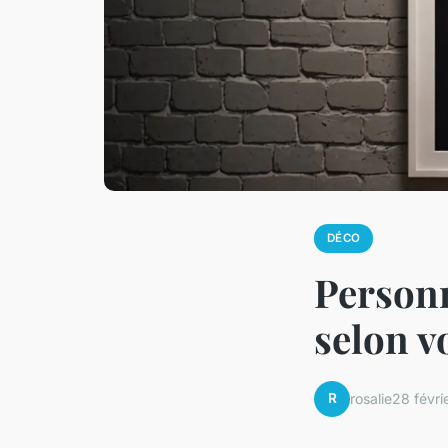
DÉCO
Personn
selon v
R
rosalie
28 févri