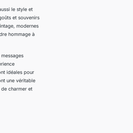
ssi le style et
 goûts et souvenirs
vintage, modernes
endre hommage à
de messages
érience
ont idéales pour
nt une véritable
s de charmer et