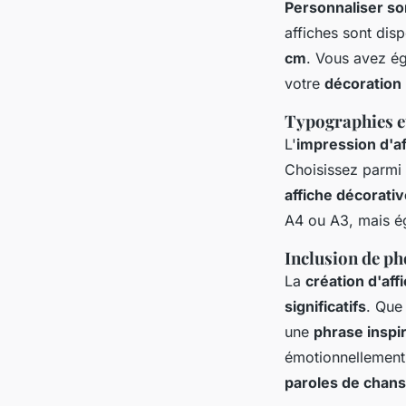
Personnaliser so
affiches sont dis
cm
. Vous avez ég
votre
décoration
Typographies e
L'
impression d'a
Choisissez parmi
affiche décorati
A4 ou A3, mais éga
Inclusion de ph
La
création d'aff
significatifs
. Que
une
phrase inspi
émotionnellement.
paroles de chan