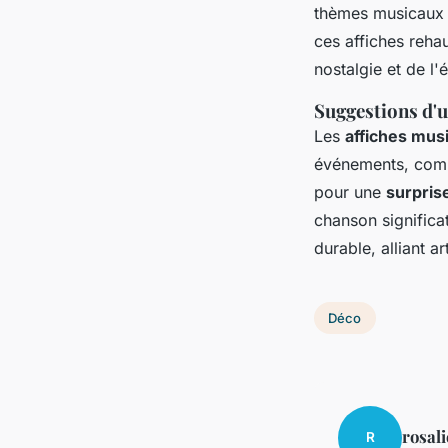
thèmes musicaux s
ces affiches reha
nostalgie et de l'
Suggestions d'u
Les
affiches mus
événements, com
pour une
surpris
chanson significa
durable, alliant 
Déco
rosali
R