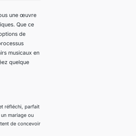
vous une œuvre
tiques. Que ce
options de
 processus
nirs musicaux en
créez quelque
réfléchi, parfait
, un mariage ou
ttent de concevoir