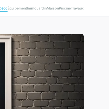
Déco
Équipement
Immo
Jardin
Maison
Piscine
Travaux